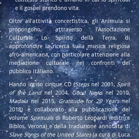
e il gospel prendono vita.
Oltre all’attività concertistica, gli Anìmula si
propongono, attraverso l’Associazione
Culturale Lo Spirito della Terra, di
approfondire la ricerca sulla musica religiosa
afro-americana, con particolare attenzione alla
mediazione culturale nei confronti del
pubblico italiano.
Hanno inciso cinque CD (
Steps
nel 2001,
Spirit
of the Land
nel 2004,
Good News
nel 2010,
Madala
nel 2015,
Gratitude for 20 Years
nel
2018) e collaborato alla pubblicazione del
volume
Spirituals
di Roberto Leopardi (editrice
Biblos, Verona) e della traduzione annotata di
Slave Songs of the United States
(a cura di Luca