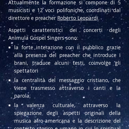
Attualmente la formazione si compone di 5
musicisti e 1
2
voci polifoniche, coordinati dal
direttore e preacher
Roberto Leopard
i.
Aspetti caratteristici dei concerti degli
Anìmula Gospel Singers sono:
la forte interazione con il pubblico grazie
alla presenza del preacher che introduce i
brani, traduce alcuni testi, coinvolge gli
spettatori
la centralità del messaggio cristiano, che
viene trasmesso attraverso i canti e la
parola;
la valenza culturale, attraverso la
spiegazione degli aspetti originali della
musica afro-americana e la descrizione del
contesto storico e umano in cui lo spiritual