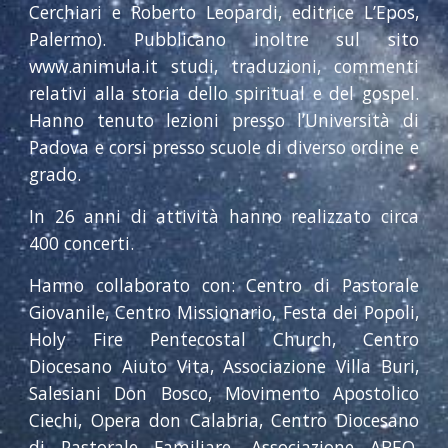
Cerchiari e Roberto Leopardi, editrice L’Epos,
Palermo). Pubblicano inoltre sul sito
www.animula.it studi, traduzioni, commenti
relativi alla storia dello spiritual e del gospel.
Hanno tenuto lezioni presso l’Università di
Padova e corsi presso scuole di diverso ordine e
grado.
In 2
6
anni di attività hanno realizzato
circa
400
concerti.
Hanno collaborato con: Centro di Pastorale
Giovanile, Centro Missionario, Festa dei Popoli,
Holy Fire Pentecostal Church, Centro
Diocesano Aiuto Vita, Associazione Villa Buri,
Salesiani Don Bosco, Movimento Apostolico
Ciechi, Opera don Calabria, Centro Diocesano
di Pastorale Familiare, Associazione A
B
EO,